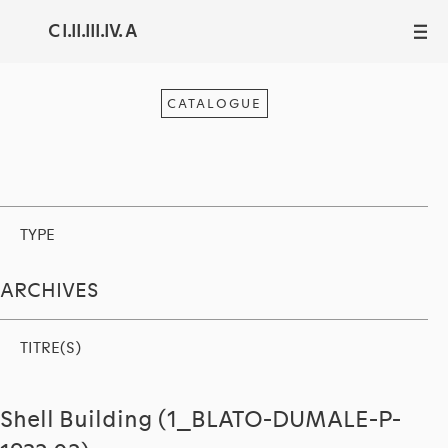
C I.II.III.IV. A
III
CATALOGUE
TYPE
ARCHIVES
TITRE(S)
Shell Building (1_BLATO-DUMALE-P-