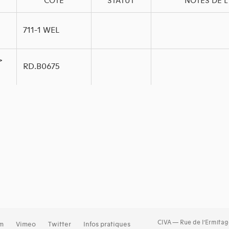
COTE
STATUT
NOTES DE L
711-1 WEL
>
RD.B0675
CIVA — Rue de l’Ermitag
am
Vimeo
Twitter
Infos pratiques