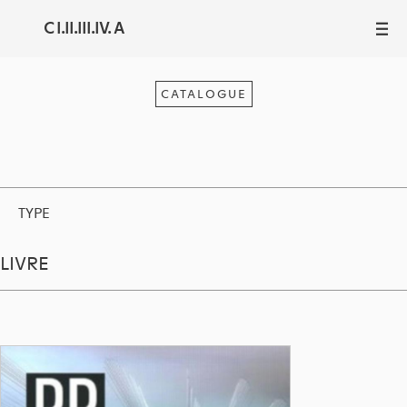
C I.II.III.IV. A
III
CATALOGUE
TYPE
LIVRE