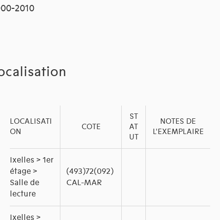
00-2010
ocalisation
ST
LOCALISATI
NOTES DE
COTE
AT
ON
L'EXEMPLAIRE
UT
Ixelles > 1er
étage >
(493)72(092)
Salle de
CAL-MAR
lecture
Ixelles >