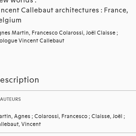
ew worlds :
incent Callebaut architectures : France,
elgium
nes Martin, Francesco Colarossi, Joël Claisse ;
ologue Vincent Callebaut
escription
AUTEURS
rtin, Agnes
;
Colarossi, Francesco
;
Claisse, Joël
;
llebaut, Vincent