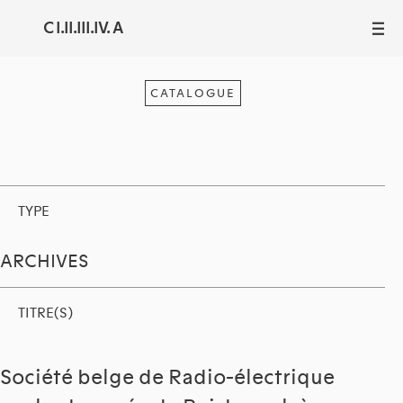
C I.II.III.IV. A
III
CATALOGUE
TYPE
ARCHIVES
TITRE(S)
Société belge de Radio-électrique