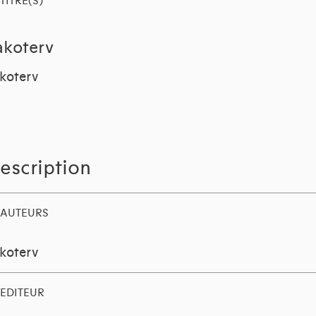
TITRE(S)
akoterv
koterv
escription
AUTEURS
koterv
EDITEUR