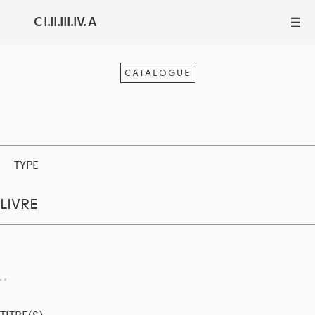
C I.II.III.IV. A
III
CATALOGUE
TYPE
LIVRE