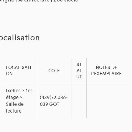
ocalisation
ST
LOCALISATI
NOTES DE
COTE
AT
ON
L'EXEMPLAIRE
UT
Ixelles > 1er
étage >
(439)72.036-
Salle de
039 GOT
lecture