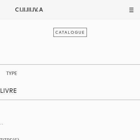
C I.II.III.IV. A
III
CATALOGUE
TYPE
LIVRE