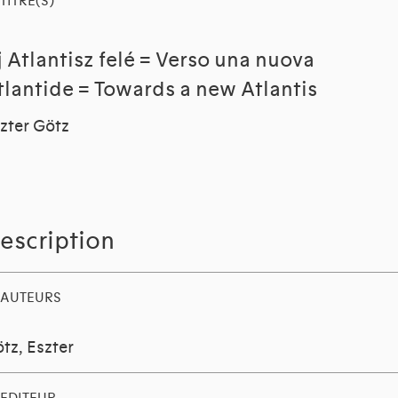
TITRE(S)
́j Atlantisz felé = Verso una nuova
tlantide = Towards a new Atlantis
zter Götz
escription
AUTEURS
tz, Eszter