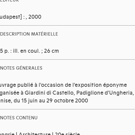
EDITEUR
udapest] :
, 2000
DESCRIPTION MATÉRIELLE
5 p. : ill. en coul. ; 26 cm
NOTES GÉNERALES
vrage publié à l'occasion de l'exposition éponyme
ganisée à Giardini di Castello, Padiglione d'Ungheria,
nise, du 15 juin au 29 octobre 2000
NOTES CONTENU
ngrie | Architecture | 20e siècle