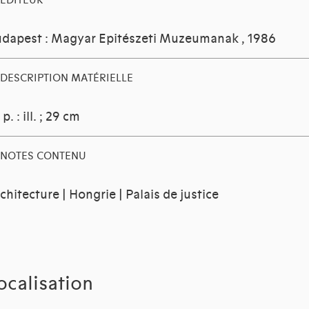
EDITEUR
dapest : Magyar Epitészeti Muzeumanak
, 1986
DESCRIPTION MATÉRIELLE
 p. : ill. ; 29 cm
NOTES CONTENU
chitecture | Hongrie | Palais de justice
ocalisation