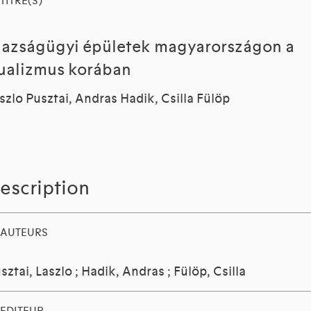
TITRE(S)
gazságügyi épületek magyarországon a
ualizmus korában
szlo Pusztai, Andras Hadik, Csilla Fülöp
escription
AUTEURS
sztai, Laszlo
;
Hadik, Andras
;
Fülöp, Csilla