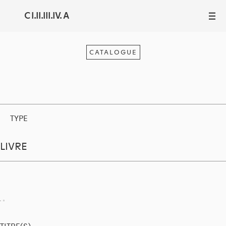
C I.II.III.IV. A
III
CATALOGUE
TYPE
LIVRE