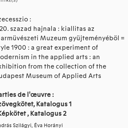
TITRE(S)
zecesszio :
 20. szazad hajnala : kiallitas az
parmüvészeti Muzeum gyüjteményéböl =
tyle 1900 : a great experiment of
odernism in the applied arts : an
xhibition from the collection of the
udapest Museum of Applied Arts
arties de l'œuvre :
zövegkötet, Katalogus 1
 Képkötet , Katalogus 2
drás Szilágyi, Éva Horányi