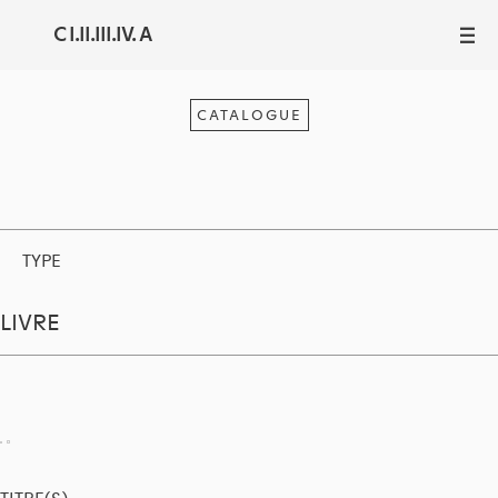
C I.II.III.IV. A
III
CATALOGUE
TYPE
LIVRE