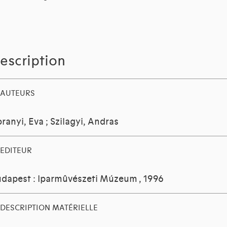
escription
AUTEURS
ranyi, Eva
;
Szilagyi, Andras
EDITEUR
dapest : Iparmûvészeti Múzeum
, 1996
DESCRIPTION MATÉRIELLE