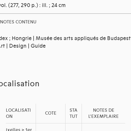
vol. (277, 290 p.) : ill. ; 24 cm
NOTES CONTENU
dex ; Hongrie | Musée des arts appliqués de Budapest
Art | Design | Guide
ocalisation
LOCALISATI
STA
NOTES DE
COTE
ON
TUT
L'EXEMPLAIRE
Ixelles > 1er