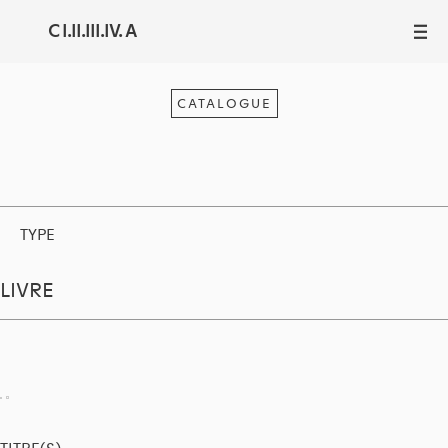
C I.II.III.IV. A
III
CATALOGUE
TYPE
LIVRE