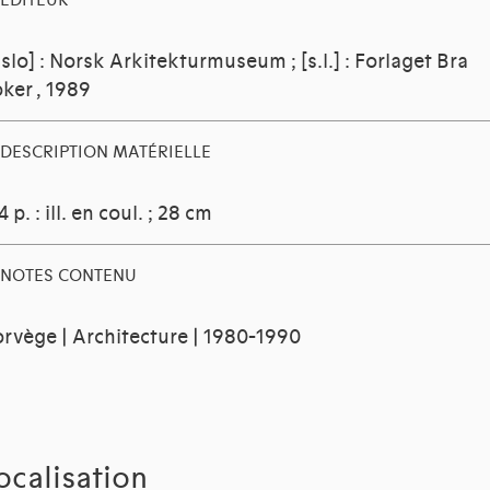
EDITEUR
slo] : Norsk Arkitekturmuseum ; [s.l.] : Forlaget Bra
oker
, 1989
DESCRIPTION MATÉRIELLE
4 p. : ill. en coul. ; 28 cm
NOTES CONTENU
rvège | Architecture | 1980-1990
ocalisation