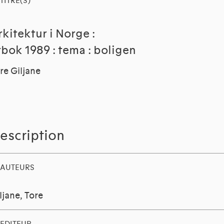
TITRE(S)
rkitektur i Norge :
rbok 1989 : tema : boligen
re Giljane
escription
AUTEURS
ljane, Tore