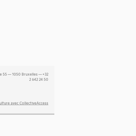
e 55 — 1050 Bruxelles — +32
2 642 24 50
lture avec CollectiveAccess