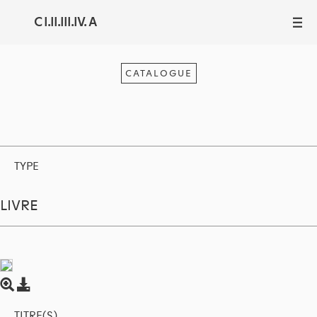
C I.II.III.IV. A
III
CATALOGUE
TYPE
LIVRE
TITRE(S)