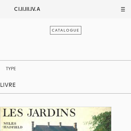
C I.II.III.IV. A
III
CATALOGUE
TYPE
LIVRE