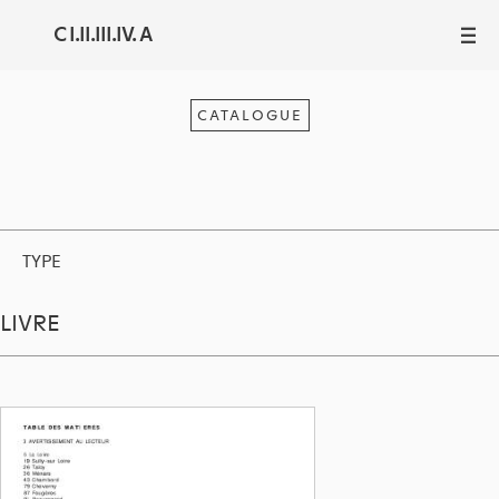
C I.II.III.IV. A
III
CATALOGUE
TYPE
LIVRE