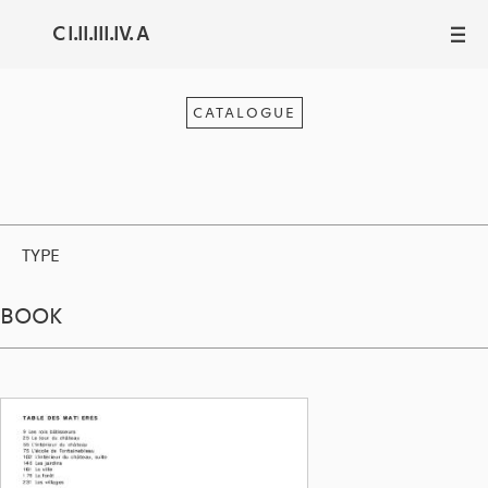
C I.II.III.IV. A
III
CATALOGUE
TYPE
BOOK