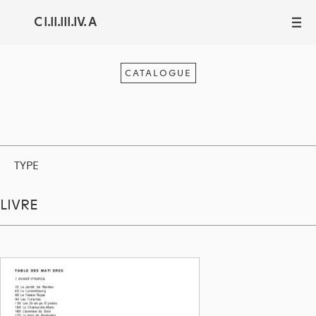
C I.II.III.IV. A
III
CATALOGUE
TYPE
LIVRE