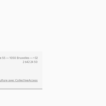
e 55 — 1050 Bruxelles — +32
2 642 24 50
lture avec CollectiveAccess