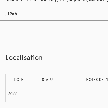
Busquet, Raoul
;
Bourrilly, V.L.
;
Agulhon, Maurice 
, 1966
Localisation
COTE
STATUT
NOTES DE L
A177