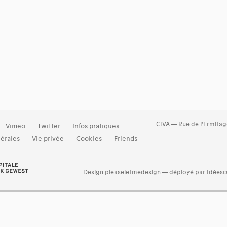
CIVA — Rue de l’Ermitag
Vimeo
Twitter
Infos pratiques
érales
Vie privée
Cookies
Friends
Design
pleaseletmedesign
—
déployé par Idéescu