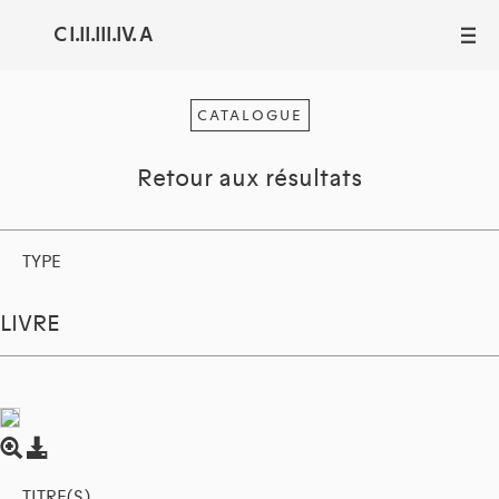
C I.II.III.IV. A
III
CATALOGUE
Retour aux résultats
TYPE
LIVRE
TITRE(S)