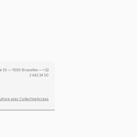
e 55 — 1050 Bruxelles — +32
2 642 24 50
lture avec CollectiveAccess