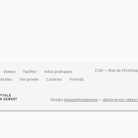
CIVA — Rue de l’Ermitag
Vimeo
Twitter
Infos pratiques
érales
Vie privée
Cookies
Friends
Design
pleaseletmedesign
—
déployé par Idéescu