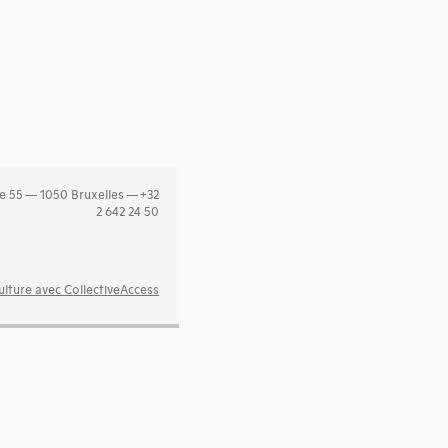
e 55 — 1050 Bruxelles — +32
2 642 24 50
lture avec CollectiveAccess