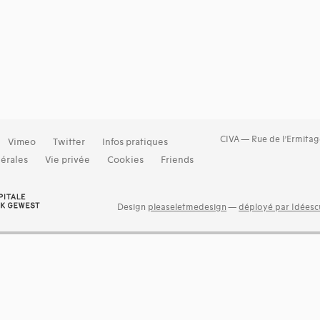
CIVA — Rue de l’Ermitag
Vimeo
Twitter
Infos pratiques
érales
Vie privée
Cookies
Friends
Design
pleaseletmedesign
—
déployé par Idéescu