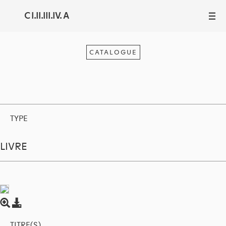
C I.II.III.IV. A
III
CATALOGUE
TYPE
LIVRE
TITRE(S)