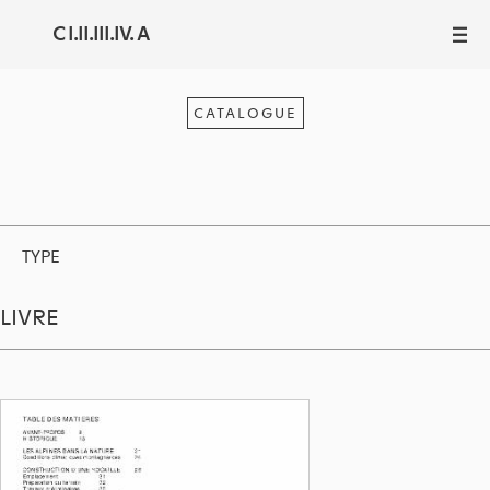
C I.II.III.IV. A
III
CATALOGUE
TYPE
LIVRE