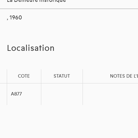
La Demeure historique
, 1960
Localisation
COTE
STATUT
NOTES DE L
A877