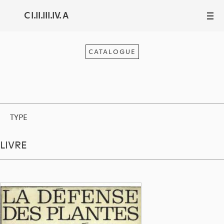
C I.II.III.IV. A
III
CATALOGUE
TYPE
LIVRE