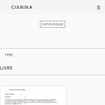
C I.II.III.IV. A
III
CATALOGUE
TYPE
LIVRE