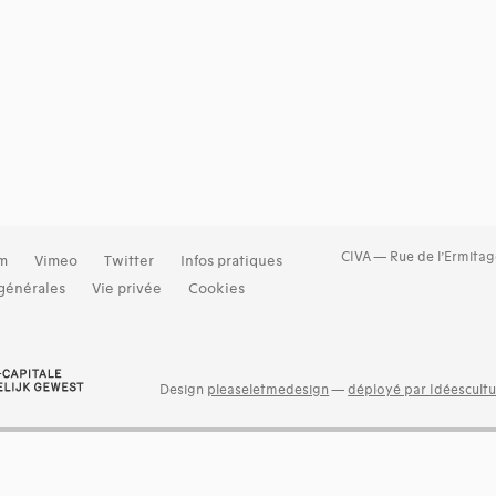
CIVA — Rue de l’Ermitag
am
Vimeo
Twitter
Infos pratiques
générales
Vie privée
Cookies
Design
pleaseletmedesign
—
déployé par Idéescultu