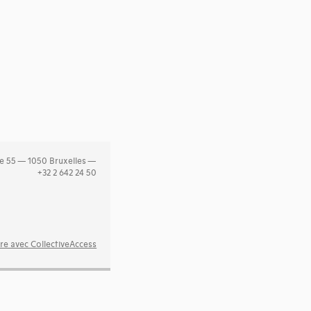
e 55 — 1050 Bruxelles —
+32 2 642 24 50
re avec CollectiveAccess