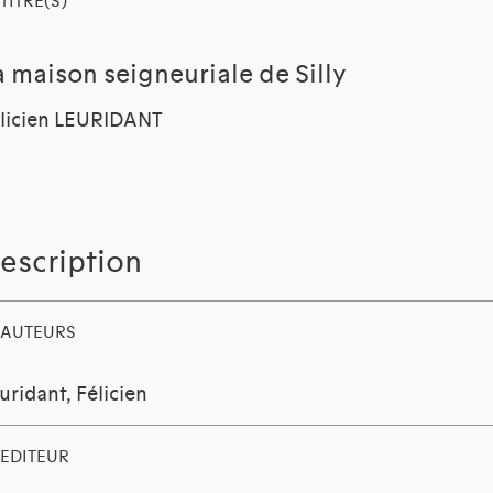
TITRE(S)
a maison seigneuriale de Silly
licien LEURIDANT
escription
AUTEURS
uridant, Félicien
EDITEUR