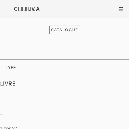
C I.II.III.IV. A
III
CATALOGUE
TYPE
LIVRE