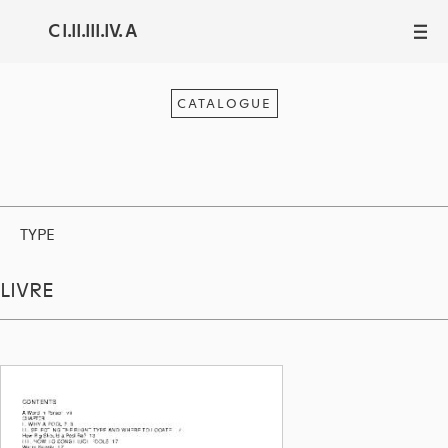
C I.II.III.IV. A
III
CATALOGUE
TYPE
LIVRE