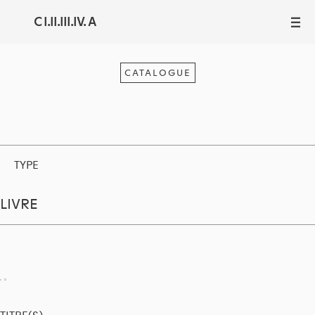
C I.II.III.IV. A
III
CATALOGUE
TYPE
LIVRE