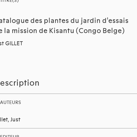
TITRE(S)
atalogue des plantes du jardin d'essais
e la mission de Kisantu (Congo Belge)
st GILLET
escription
AUTEURS
llet, Just