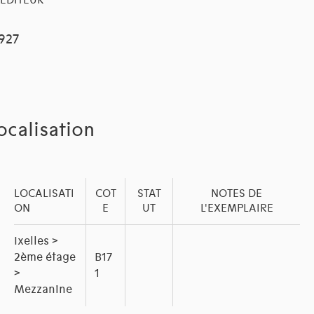
EDITEUR
1927
ocalisation
LOCALISATI
COT
STAT
NOTES DE
ON
E
UT
L'EXEMPLAIRE
Ixelles >
2ème étage
B17
>
1
Mezzanine