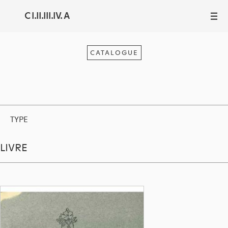
C I.II.III.IV. A
III
CATALOGUE
TYPE
LIVRE