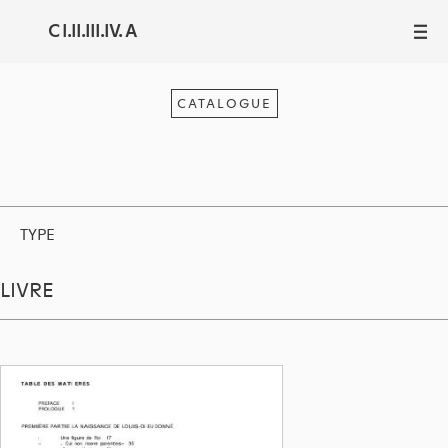
C I.II.III.IV. A
III
CATALOGUE
TYPE
LIVRE