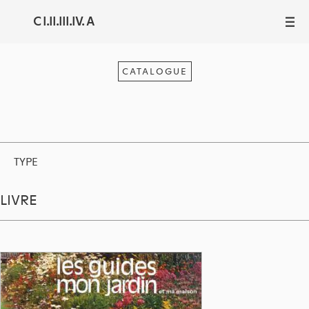
C I.II.III.IV. A
III
CATALOGUE
TYPE
LIVRE