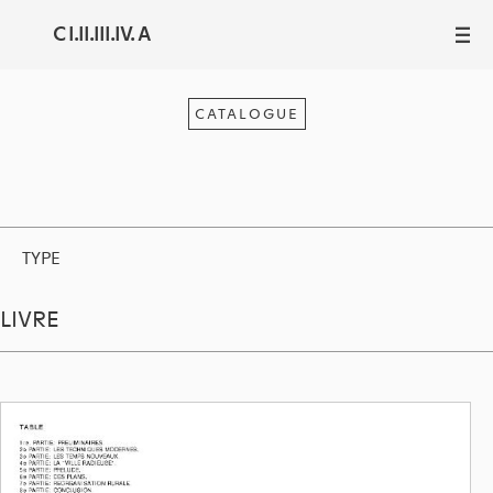
C I.II.III.IV. A
III
CATALOGUE
TYPE
LIVRE