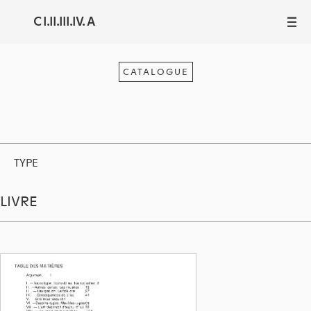
C I.II.III.IV. A
III
CATALOGUE
TYPE
LIVRE