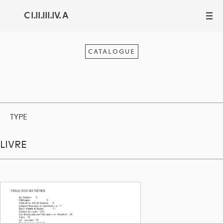
C I.II.III.IV. A
III
CATALOGUE
TYPE
LIVRE