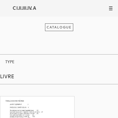
C I.II.III.IV. A
III
CATALOGUE
TYPE
LIVRE