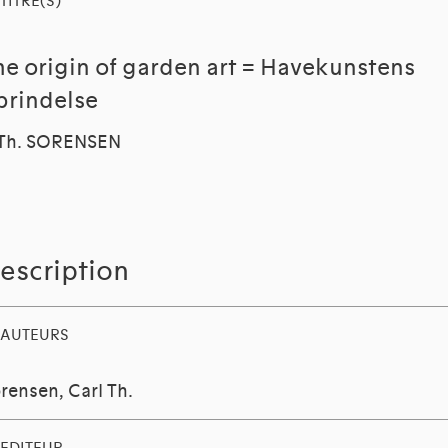
TITRE(S)
he origin of garden art = Havekunstens
prindelse
.Th. SORENSEN
escription
AUTEURS
rensen, Carl Th.