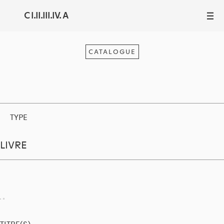
C I.II.III.IV. A
III
CATALOGUE
TYPE
LIVRE