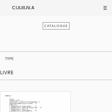
C I.II.III.IV. A
III
CATALOGUE
TYPE
LIVRE