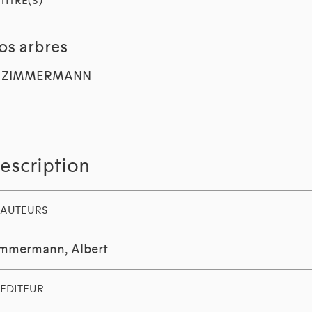
TITRE(S)
os arbres
. ZIMMERMANN
escription
AUTEURS
mmermann, Albert
EDITEUR