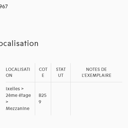
1967
ocalisation
LOCALISATI
COT
STAT
NOTES DE
ON
E
UT
L'EXEMPLAIRE
Ixelles >
2ème étage
B25
>
9
Mezzanine