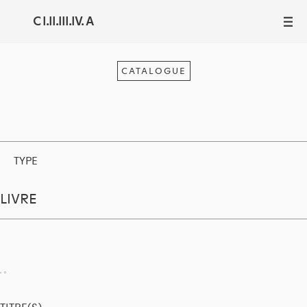
C I.II.III.IV. A
III
CATALOGUE
TYPE
LIVRE