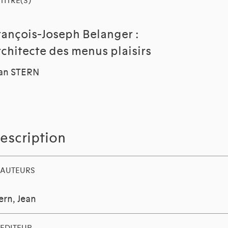
TITRE(S)
rançois-Joseph Belanger :
rchitecte des menus plaisirs
an STERN
escription
AUTEURS
ern, Jean