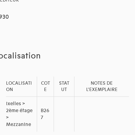
EDITEUR
1930
ocalisation
LOCALISATI
COT
STAT
NOTES DE
ON
E
UT
L'EXEMPLAIRE
Ixelles >
2ème étage
B26
>
7
Mezzanine