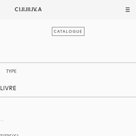
C I.II.III.IV. A
III
CATALOGUE
TYPE
LIVRE