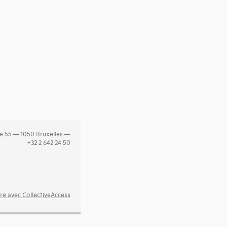
e 55 — 1050 Bruxelles —
+32 2 642 24 50
re avec CollectiveAccess