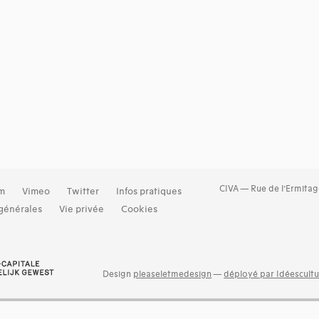
CIVA — Rue de l’Ermitag
am
Vimeo
Twitter
Infos pratiques
générales
Vie privée
Cookies
Design
pleaseletmedesign
—
déployé par Idéescultu