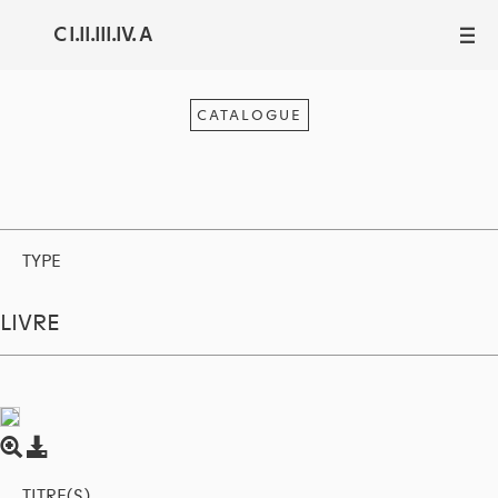
C I.II.III.IV. A
III
CATALOGUE
TYPE
LIVRE
TITRE(S)