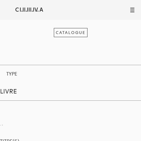
C I.II.III.IV. A
III
CATALOGUE
TYPE
LIVRE