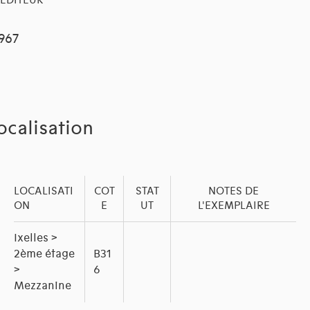
EDITEUR
1967
ocalisation
LOCALISATI
COT
STAT
NOTES DE
ON
E
UT
L'EXEMPLAIRE
Ixelles >
2ème étage
B31
>
6
Mezzanine