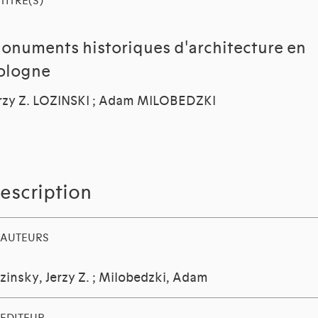
TITRE(S)
onuments historiques d'architecture en
ologne
rzy Z. LOZINSKI ; Adam MILOBEDZKI
escription
AUTEURS
zinsky, Jerzy Z.
;
Milobedzki, Adam