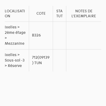
LOCALISATI
STA
NOTES DE
COTE
ON
TUT
L'EXEMPLAIRE
Ixelles >
2ème étage
B326
>
Mezzanine
Ixelles >
712(09139
Sous-sol -3
) TUN
> Réserve