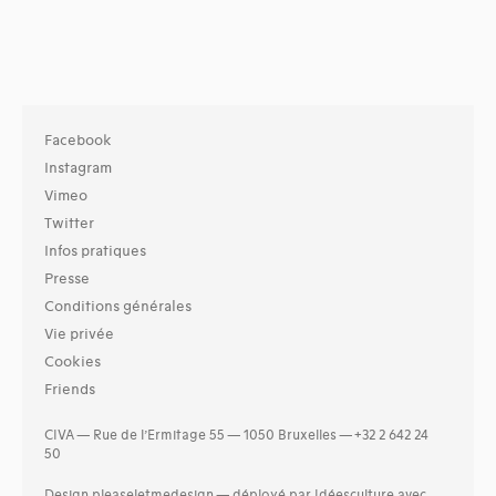
Facebook
Instagram
Vimeo
Twitter
Infos pratiques
Presse
Conditions générales
Vie privée
Cookies
Friends
CIVA — Rue de l’Ermitage 55 — 1050 Bruxelles — +32 2 642 24
50
Design
pleaseletmedesign
—
déployé par Idéesculture avec