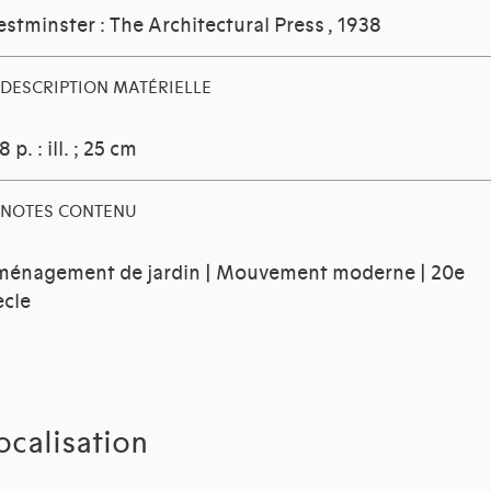
stminster : The Architectural Press
, 1938
DESCRIPTION MATÉRIELLE
8 p. : ill. ; 25 cm
NOTES CONTENU
énagement de jardin | Mouvement moderne | 20e
ècle
ocalisation