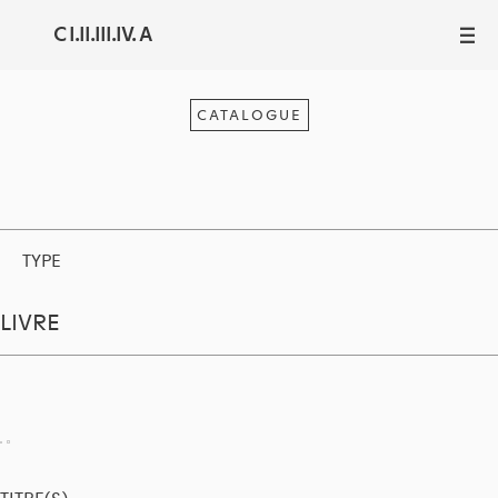
C I.II.III.IV. A
III
CATALOGUE
TYPE
LIVRE