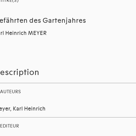
TITRE(S)
efährten des Gartenjahres
rl Heinrich MEYER
escription
AUTEURS
yer, Karl Heinrich
EDITEUR