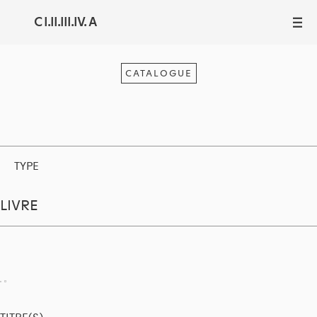
C I.II.III.IV. A
III
CATALOGUE
TYPE
LIVRE