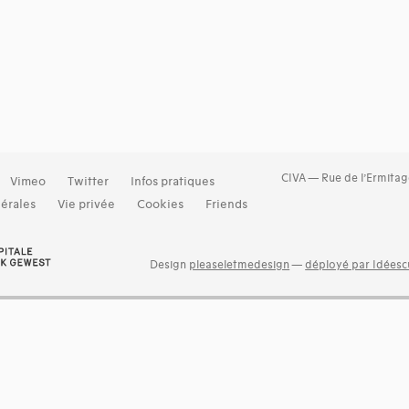
CIVA — Rue de l’Ermitag
Vimeo
Twitter
Infos pratiques
érales
Vie privée
Cookies
Friends
Design
pleaseletmedesign
—
déployé par Idéescu