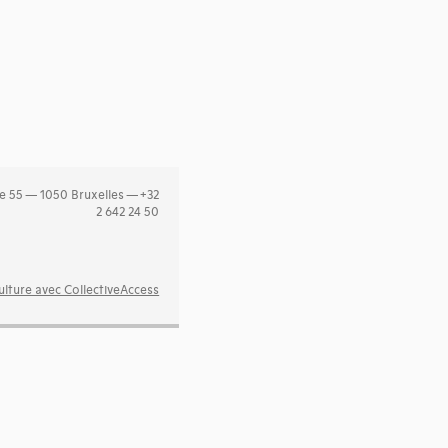
e 55 — 1050 Bruxelles — +32
2 642 24 50
lture avec CollectiveAccess