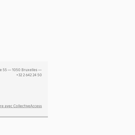
e 55 — 1050 Bruxelles —
+32 2 642 24 50
re avec CollectiveAccess