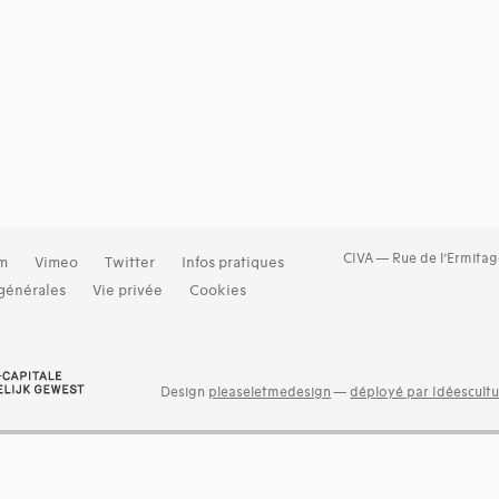
CIVA — Rue de l’Ermitag
am
Vimeo
Twitter
Infos pratiques
générales
Vie privée
Cookies
Design
pleaseletmedesign
—
déployé par Idéescultu