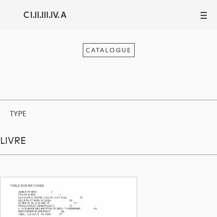
C I.II.III.IV. A
III
CATALOGUE
TYPE
LIVRE