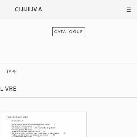
C I.II.III.IV. A
III
CATALOGUE
TYPE
LIVRE