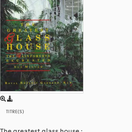
TITRE(S)
The greatest glass house :