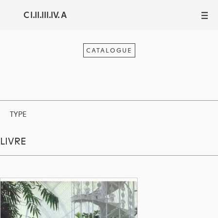
C I.II.III.IV. A
III
CATALOGUE
TYPE
LIVRE